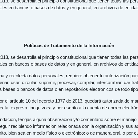
3, se desarrolla el principio constitucional que tienen todas las pers
ales en bancos o bases de datos y en general, en archivos de entidad
Políticas de Tratamiento de la Información
3, se desarrolla el principio constitucional que tienen todas las pers
ales en bancos o bases de datos y en general, en archivos de entidad
y recolecta datos personales, requiere obtener tu autorización para 
ar, usar, circular, suprimir, procesar, compilar, intercambiar, dar tra
as bases o bancos de datos o en repositorios electrónicos de todo tipo
r el artículo 10 del decreto 1377 de 2013, quedará autorizada de m
recta, expresa, inequívoca y por escrito a la cuenta de correo electr
undación, tengas alguna observación y/o comentario sobre el manejo 
 seguir recibiendo información relacionada con la organización y sus a
ito, bien sea en medio físico o electrónico; o de manera oral, o por 