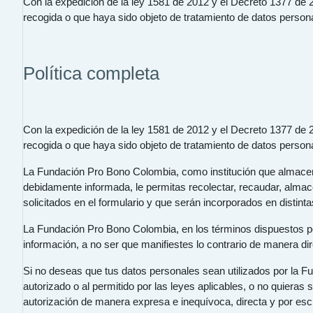
Con la expedición de la ley 1581 de 2012 y el Decreto 1377 de 201
recogida o que haya sido objeto de tratamiento de datos person
Política completa
Con la expedición de la ley 1581 de 2012 y el Decreto 1377 de 201
recogida o que haya sido objeto de tratamiento de datos person
La Fundación Pro Bono Colombia, como institución que almacena 
debidamente informada, le permitas recolectar, recaudar, almacen
solicitados en el formulario y que serán incorporados en distint
La Fundación Pro Bono Colombia, en los términos dispuestos po
información, a no ser que manifiestes lo contrario de manera di
Si no deseas que tus datos personales sean utilizados por la F
autorizado o al permitido por las leyes aplicables, o no quieras
autorización de manera expresa e inequívoca, directa y por escr