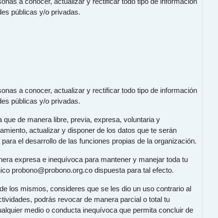
onas a conocer, actualizar y rectificar todo tipo de información
es públicas y/o privadas.
onas a conocer, actualizar y rectificar todo tipo de información
es públicas y/o privadas.
que de manera libre, previa, expresa, voluntaria y
tamiento, actualizar y disponer de los datos que te serán
 para el desarrollo de las funciones propias de la organización.
anera expresa e inequívoca para mantener y manejar toda tu
ónico probono@probono.org.co dispuesta para tal efecto.
de los mismos, consideres que se les dio un uso contrario al
ctividades, podrás revocar de manera parcial o total tu
cualquier medio o conducta inequívoca que permita concluir de