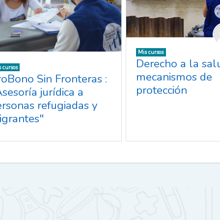
Mis cursos
Derecho a la sal
 cursos
mecanismos de
roBono Sin Fronteras :
protección
sesoría jurídica a
ersonas refugiadas y
igrantes"